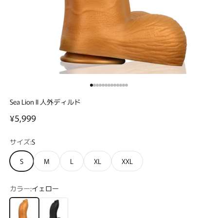
I18n Error: Missing interpolation value 
I18n Error: Missing interpolation value
I18n Error: Missing interpolation valu
I18n Error: Missing interpolation val
I18n Error: Missing interpolation va
I18n Error: Missing interpolation v
I18n Error: Missing interpolation 
I18n Error: Missing interpolation
I18n Error: Missing interpolation
I18n Error: Missing interpolatio
I18n Error: Missing interpolati
I18n Error: Missing interpolat
I18n Error: Missing interpola
Sea Lion II 人外ディルド
セール価格
¥5,999
サイズ:
S
S
M
L
XL
XXL
カラー:
イェロー
イェロー
ブラック