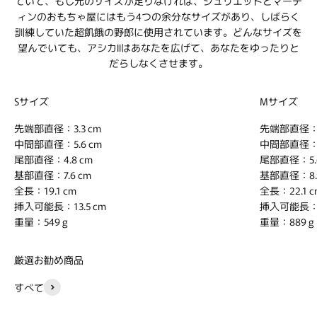
ていて、もし元のサイズが足りなければ、ジュリエットとマーテ
ィンのおもちゃ屋にはもう4つの余分なサイズがあり、しばらく
訓練していた超飢餓の野郎に使用されています。どんなサイズを
望んでいても、アシカIIはあなたを広げて、あなたをゆったりと
だらしなくさせます。
Sサイズ
Mサイズ
先端部直径：3.3 cm
先端部直径：3
中間部直径：5.6 cm
中間部直径：6
尾部直径：4.8 cm
尾部直径：5.6
基部直径：7.6 cm
基部直径：8.1
全長：19.1 cm
全長：22.1 c
挿入可能長：13.5 cm
挿入可能長：1
重量：549 g
重量：889 g
厳選お勧め商品
すべて