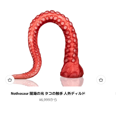
Nothosaur 闇海の光 タコの触手 人外ディルド
セール価格
¥6,999
から