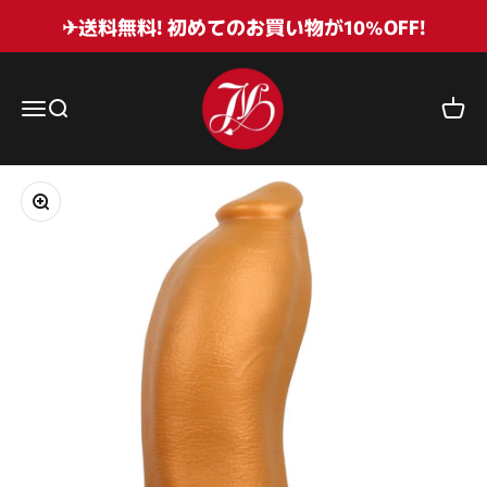
コンテンツへスキップ
✈送料無料! 初めてのお買い物が10%OFF!
Juliettoys
メニューを開く
検索を開く
カート
ズームイン