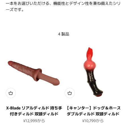
一本をお選びいただける、機能性とデザイン性を兼ね備えたシリ
ーズです。
4 製品
X-Blade リアルディルド 持ち手
【キャンター】ドッグ＆ホース
付きディルド 双頭ディルド
ダブルディルド 双頭ディルド
セール価格
セール価格
¥12,999
から
¥10,799
から