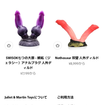
SWISOK七つの大罪 - 嫉妬（ジ
Nothosaur 双璧 人外ディルド
ェラシー）アナルプラグ 人外デ
セール価格
¥8,999
から
ィルド
セール価格
¥7,199
から
Juliet & Martin Toysについて
ご利用方法