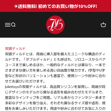
コンテンツへスキップ
✈送料無料! 初めてのお買い物が10%OFF!
Juliettoys
メニューを開く
検索を開く
カート
双頭ディルド
双頭ディルドとは、両端に挿入部を備えたユニークな構造のディ
ルドです。「ダブルディルド」とも呼ばれ、ソロユースからペア
ユースまで楽しめるほか、一般的なディルドとは異なり、一本で
さまざまな使い方を楽しめる高い自由度が魅力です。I字型やU字
型など形状のバリエーションも豊富で、使用シーンや好みに合わ
せてお選びいただけます。
Juliettoysの双頭ディルドは、高品質シリコンを採用し、両端が同
じデザインのモデルから異なる造形を組み合わせたモデルまで、
豊富なラインナップをご用意。リアル系からファンタジー系まで
多彩なデザインを取り揃え、それぞれ異なるサイズ感や造形、質
感をお楽しみいただけます。用途や好みに合わせてお気に入りの