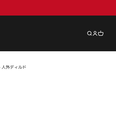
検索を開く
アカウント
カートを
の手 人外ディルド