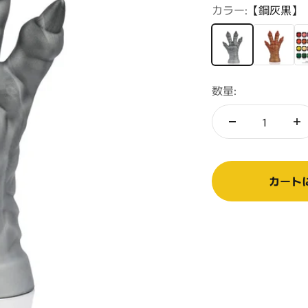
カラー:
【鋼灰黒】
【鋼灰黒】
【アーマー
【
数量:
カート