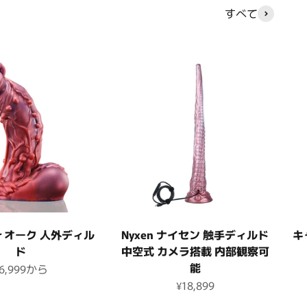
すべて
aur オーク 人外ディル
Nyxen ナイセン 触手ディルド
キ
ド
中空式 カメラ搭載 内部観察可
能
セール価格
6,999
から
セール価格
¥18,899