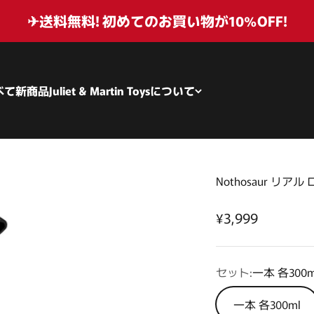
✈送料無料! 初めてのお買い物が10%OFF!
べて
新商品
Juliet & Martin Toysについて
Nothosaur リア
セール価格
¥3,999
セット:
一本 各300m
一本 各300ml