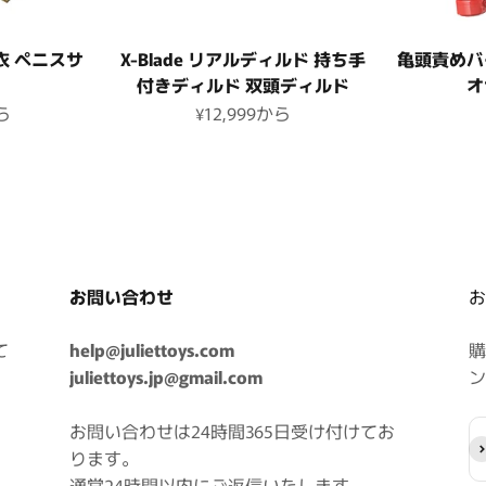
の衣 ペニスサ
X-Blade リアルディルド 持ち手
亀頭責めバ
付きディルド 双頭ディルド
格
セール価格
ら
¥12,999
から
お問い合わせ
お
て
help@juliettoys.com
購
juliettoys.jp@gmail.com
ン
お問い合わせは24時間365日受け付けてお
登
ります。
通常24時間以内にご返信いたします。