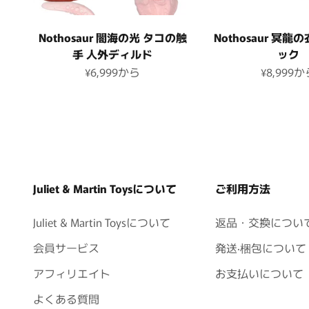
Nothosaur 闇海の光 タコの触
Nothosaur 冥龍
手 人外ディルド
ック
セール価格
セール価
¥6,999
から
¥8,999
か
Juliet & Martin Toysについて
ご利用方法
Juliet & Martin Toysについて
返品・交換につい
会員サービス
発送·梱包について
アフィリエイト
お支払いについて
よくある質問