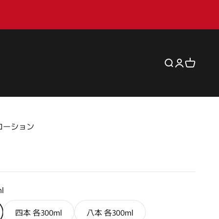
検索を開く
アカウント
カートを
ル ローション
l
四本 各300ml
八本 各300ml