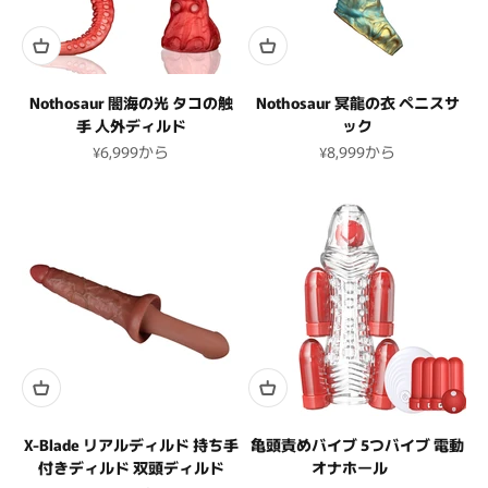
Nothosaur 闇海の光 タコの触
Nothosaur 冥龍の衣 ペニスサ
手 人外ディルド
ック
セール価格
セール価格
¥6,999
から
¥8,999
から
X-Blade リアルディルド 持ち手
亀頭責めバイブ 5つバイブ 電動
付きディルド 双頭ディルド
オナホール