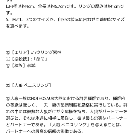
L:内径は約4cm、全長は約6.7cmです。リングの厚みは約1cmで
す。
S、MとL、3つのサイズで、自分の状況に合わせて適切なサイズ
を選べます。
🐺【エリア】:ハウリング密林
🐺【必殺技】:「命令」
🐺【種族】:獣族
🐺【人狼 ペニスリング】
🐺人狼一族はNOTHOSAUR大陸における群居種群であり、種群内
の等級は厳しく、一夫一妻の配偶制度を厳格に実行している。群
れの中には優勢な人狼だけが交尾権を持ち、人狼がパートナーを
選ぶと、それは永遠に相手に服従し、彼は最も忠実なパートナー
とパートナーである。「人狼 ペニスリング」を与えることは、
パートナーへの最高の信頼の象徴である。