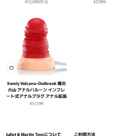
セール価格
セール価格
¥12,999
から
¥7,999
Xomiy Volcano-Outbreak 爆炎
火山 アナルバルーン インフレ
ート式アナルプラグ アナル拡張
セール価格
¥11,199
Juliet & Martin Toysについて
ご利用方法