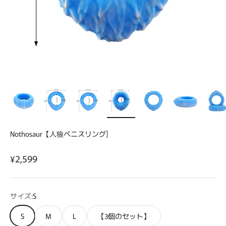
Nothosaur【人狼ペニスリング]
セール価格
¥2,599
サイズ:
S
S
M
L
【3個のセット】