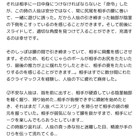
それは相手に一日中身につけなければならないと「命令」した
が、この時の人狼は安分ではなく、常に尻尾を相手の腰に巻い
て、一緒に遊びに誘った。だから人狼の引き締まった軸部が陰茎
の下側をこすっているのを感じることができます。そして前後に
スライドして、適切な角度を見つけて入ることができて、充満す
るのは幸せです。
そのしっぽは腰の間で引き締まっていて、相手に興奮を感じさせ
ます。そのため、毛むくじゃらのボールが相手のお尻をたたいた
り、最後の推力が上に揺れたりしたときに、相手の嚢をたたいた
りするのを感じることができます…。相手はすでに数分間にわた
るクライマックスを経験し、人狼の下に疲れて麻痺した。
🥵不安な人狼は、指を前に出すと、相手が硬直している陰茎軸部
を軽く握り、滑り始めた…相手が我慢できずに噴射を始めたと
き、それはまだ「人狼 ペニスリング」を滑らせて相手の袋の根
元を握っていた。相手が弱気になって腰を抜かすまで、相手にピ
ークを楽しんでもらおうとしています…
この時振り返れば、人狼の真っ赤な頬と迷離した目、精液が手の
ひらを伝って流れてくる…