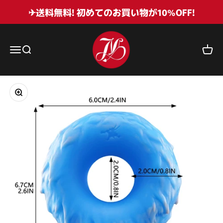
コンテンツへスキップ
✈送料無料! 初めてのお買い物が10%OFF!
Juliettoys
メニューを開く
検索を開く
カート
ズームイン